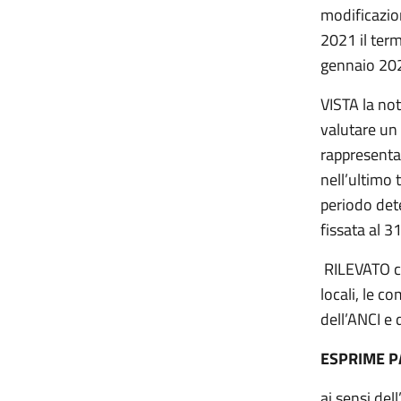
modificazion
2021 il term
gennaio 20
VISTA la not
valutare un
rappresenta
nell’ultimo
periodo dete
fissata al 
RILEVATO c
locali, le c
dell’ANCI e 
ESPRIME 
ai sensi del