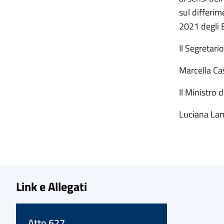
sul differim
2021 degli E
Il Segretario
Marc
Il Ministro d
Luciana La
Link e Allegati
Atto 627