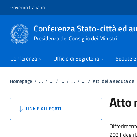
Vai al contenuto
Vai alla navigazione del sito
Governo Italiano
Conferenza Stato-città ed au
Presidenza del Consiglio dei Ministri
Conferenza
Ufficio di Segreteria
Sedute e 
Homepage
/
...
/
...
/
...
/
...
/
...
/
Atti della seduta de
Atto 
LINK E ALLEGATI
Differimento
2021 degli E