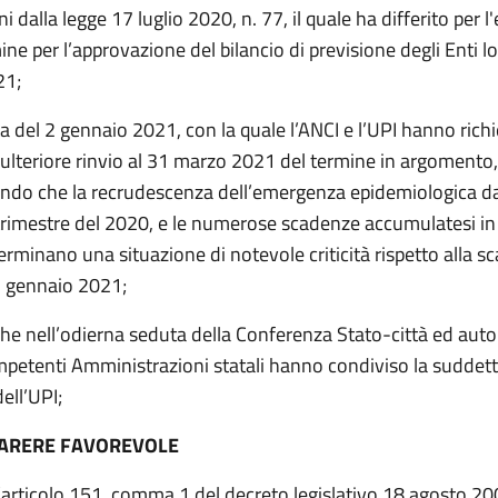
i dalla legge 17 luglio 2020, n. 77, il quale ha differito per l'
ine per l’approvazione del bilancio di previsione degli Enti lo
21;
a del 2 gennaio 2021, con la quale l’ANCI e l’UPI hanno richi
 ulteriore rinvio al 31 marzo 2021 del termine in argomento,
ndo che la recrudescenza dell’emergenza epidemiologica d
 trimestre del 2020, e le numerose scadenze accumulatesi in
rminano una situazione di notevole criticità rispetto alla s
31 gennaio 2021;
he nell’odierna seduta della Conferenza Stato-città ed aut
ompetenti Amministrazioni statali hanno condiviso la suddett
dell’UPI;
PARERE FAVOREVOLE
l’articolo 151, comma 1 del decreto legislativo 18 agosto 20