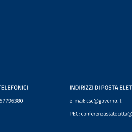
TELEFONICI
INDIRIZZI DI POSTA EL
0667796380
e-mail:
csc@governo.it
PEC:
conferenzastatocitta@