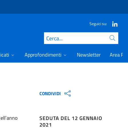
Seguici su:
Cerca
icati
Approfondimenti
Newsletter
Area Ris
CONDIVIDI
dell’anno
SEDUTA DEL 12 GENNAIO
2021