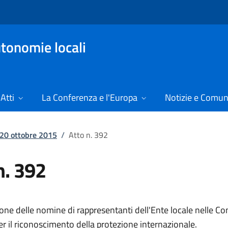
tonomie locali
Atti
La Conferenza e l'Europa
Notizie e Comun
l 20 ottobre 2015
/
Atto n. 392
n. 392
ne delle nomine di rappresentanti dell'Ente locale nelle C
 per il riconoscimento della protezione internazionale.