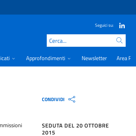
Seguici su:
Cerca
icati
Approfondimenti
Newsletter
Area Ris
CONDIVIDI
ommissioni
SEDUTA DEL 20 OTTOBRE
2015