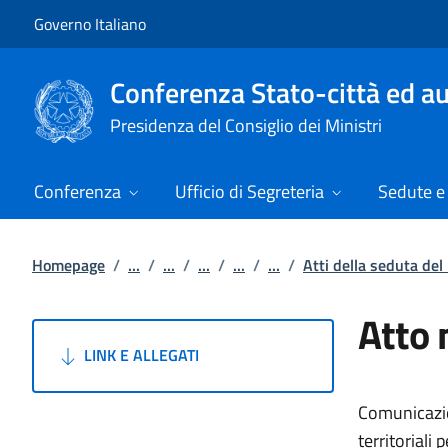
Vai al contenuto
Vai alla navigazione del sito
Governo Italiano
Conferenza Stato-città ed au
Presidenza del Consiglio dei Ministri
Conferenza
Ufficio di Segreteria
Sedute e 
Homepage
/
...
/
...
/
...
/
...
/
...
/
Atti della seduta de
Atto 
LINK E ALLEGATI
Comunicazio
territoriali