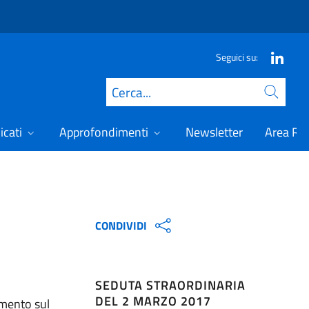
Seguici su:
Cerca
icati
Approfondimenti
Newsletter
Area Ris
CONDIVIDI
SEDUTA STRAORDINARIA
DEL 2 MARZO 2017
amento sul