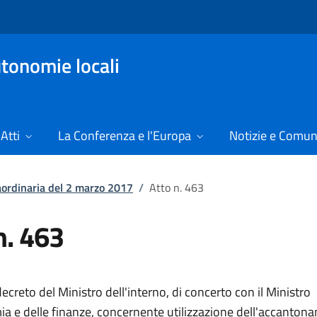
tonomie locali
Atti
La Conferenza e l'Europa
Notizie e Comun
raordinaria del 2 marzo 2017
/
Atto n. 463
n. 463
creto del Ministro dell'interno, di concerto con il Ministro
ia e delle finanze, concernente utilizzazione dell'accanton