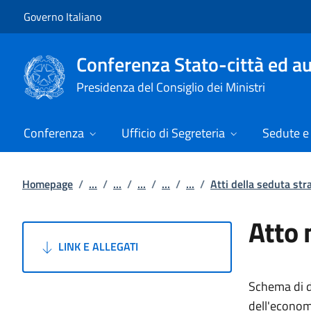
Vai al contenuto
Vai alla navigazione del sito
Governo Italiano
Conferenza Stato-città ed au
Presidenza del Consiglio dei Ministri
Conferenza
Ufficio di Segreteria
Sedute e 
Homepage
/
...
/
...
/
...
/
...
/
...
/
Atti della seduta st
Atto 
LINK E ALLEGATI
Schema di de
dell'econom