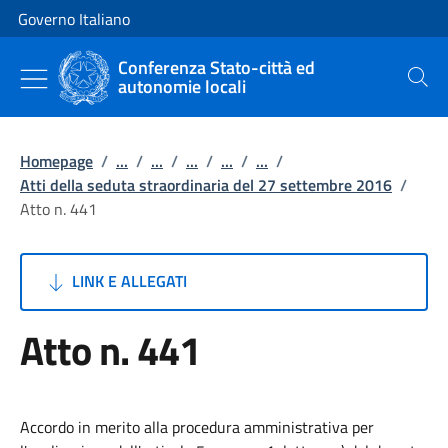
Vai al contenuto
Vai alla navigazione del sito
Governo Italiano
Conferenza Stato-città ed
autonomie locali
Cerca
Homepage
/
...
/
...
/
...
/
...
/
...
/
Atti della seduta straordinaria del 27 settembre 2016
/
Atto n. 441
LINK E ALLEGATI
Atto n. 441
Accordo in merito alla procedura amministrativa per