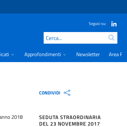
Seguici su:
Cerca
icati
Approfondimenti
Newsletter
Area Ris
CONDIVIDI
l'anno 2018
SEDUTA STRAORDINARIA
DEL 23 NOVEMBRE 2017
ne.