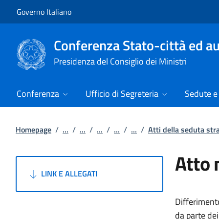
Vai al contenuto
Vai alla navigazione del sito
Governo Italiano
Conferenza Stato-città ed au
Presidenza del Consiglio dei Ministri
Conferenza
Ufficio di Segreteria
Sedute e 
Homepage
/
...
/
...
/
...
/
...
/
...
/
Atti della seduta st
Atto 
LINK E ALLEGATI
Differiment
da parte d