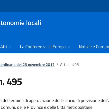
tonomie locali
Atti
La Conferenza e l'Europa
Notizie e Comun
raordinaria del 23 novembre 2017
/
Atto n. 495
n. 495
o del termine di approvazione del bilancio di previsione del
ei Comuni, delle Province e delle Città metropolita