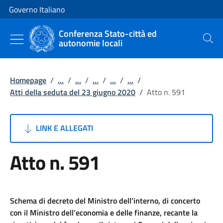
Vai al contenuto
Vai alla navigazione del sito
Governo Italiano
Conferenza Stato-città ed
autonomie locali
Cerca
Homepage
/
...
/
...
/
...
/
...
/
...
/
Atti della seduta del 23 giugno 2020
/
Atto n. 591
LINK E ALLEGATI
Atto n. 591
Schema di decreto del Ministro dell’interno, di concerto
con il Ministro dell’economia e delle finanze, recante la