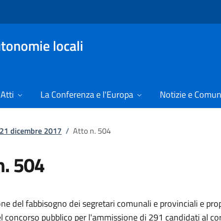
tonomie locali
Atti
La Conferenza e l'Europa
Notizie e Comun
l 21 dicembre 2017
/
Atto n. 504
n. 504
ne del fabbisogno dei segretari comunali e provinciali e pro
el concorso pubblico per l'ammissione di 291 candidati al co