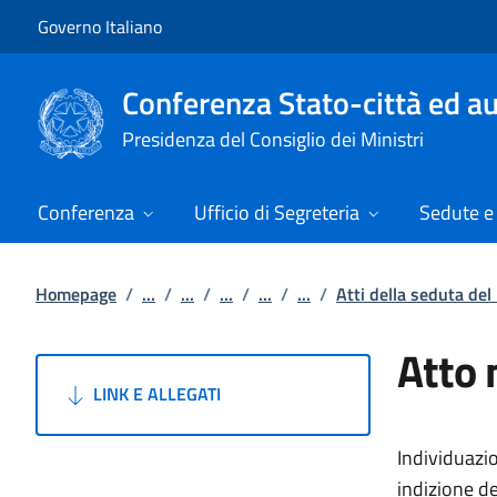
Vai al contenuto
Vai alla navigazione del sito
Governo Italiano
Conferenza Stato-città ed au
Presidenza del Consiglio dei Ministri
Conferenza
Ufficio di Segreteria
Sedute e 
Homepage
/
...
/
...
/
...
/
...
/
...
/
Atti della seduta de
Atto 
LINK E ALLEGATI
Individuazio
indizione d