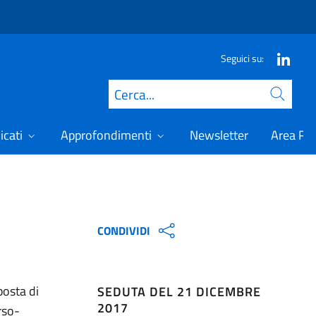
Seguici su:
Cerca
icati
Approfondimenti
Newsletter
Area Ris
CONDIVIDI
posta di
SEDUTA DEL 21 DICEMBRE
2017
rso-