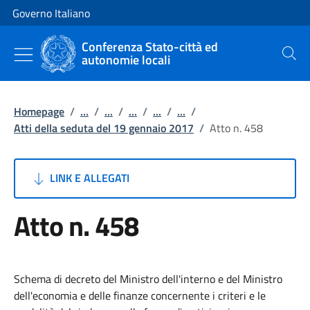
Vai al contenuto
Vai alla navigazione del sito
Governo Italiano
Conferenza Stato-città ed
autonomie locali
Cerca
Homepage
/
...
/
...
/
...
/
...
/
...
/
Atti della seduta del 19 gennaio 2017
/
Atto n. 458
LINK E ALLEGATI
Atto n. 458
Schema di decreto del Ministro dell'interno e del Ministro
dell'economia e delle finanze concernente i criteri e le