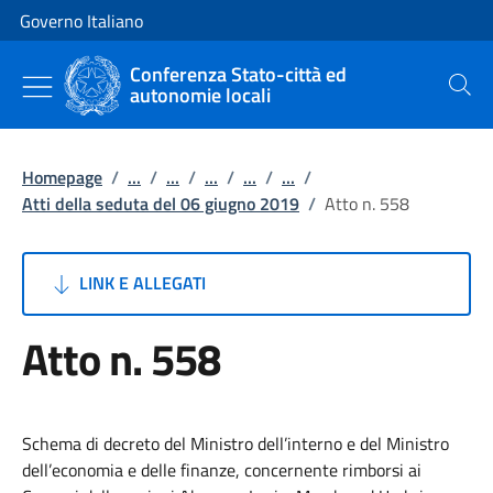
Vai al contenuto
Vai alla navigazione del sito
Governo Italiano
Conferenza Stato-città ed
autonomie locali
Cerca
Homepage
/
...
/
...
/
...
/
...
/
...
/
Atti della seduta del 06 giugno 2019
/
Atto n. 558
LINK E ALLEGATI
Atto n. 558
Schema di decreto del Ministro dell’interno e del Ministro
dell’economia e delle finanze, concernente rimborsi ai