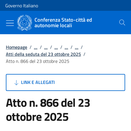
Vai al contenuto
Vai alla navigazione del sito
Governo Italiano
Conferenza Stato-città ed
autonomie locali
Cerca
Homepage
/
...
/
...
/
...
/
...
/
...
/
Atti della seduta del 23 ottobre 2025
/
Atto n. 866 del 23 ottobre 2025
LINK E ALLEGATI
Atto n. 866 del 23
ottobre 2025