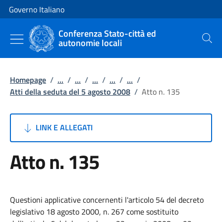
Vai al contenuto
Vai alla navigazione del sito
Governo Italiano
Conferenza Stato-città ed
autonomie locali
Cerca
Homepage
/
...
/
...
/
...
/
...
/
...
/
Atti della seduta del 5 agosto 2008
/
Atto n. 135
LINK E ALLEGATI
Atto n. 135
Questioni applicative concernenti l'articolo 54 del decreto
legislativo 18 agosto 2000, n. 267 come sostituito