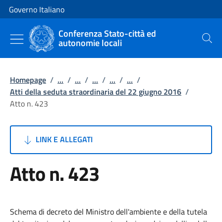
Vai al contenuto
Vai alla navigazione del sito
Governo Italiano
Conferenza Stato-città ed
autonomie locali
Cerca
Homepage
/
...
/
...
/
...
/
...
/
...
/
Atti della seduta straordinaria del 22 giugno 2016
/
Atto n. 423
LINK E ALLEGATI
Atto n. 423
Schema di decreto del Ministro dell'ambiente e della tutela