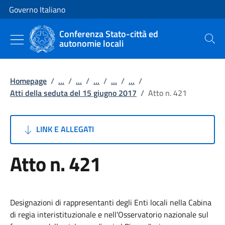
Vai al contenuto
Vai alla navigazione del sito
Governo Italiano
Conferenza Stato-città ed
autonomie locali
Cerca
Homepage
/
...
/
...
/
...
/
...
/
...
/
Atti della seduta del 15 giugno 2017
/
Atto n. 421
LINK E ALLEGATI
Atto n. 421
Designazioni di rappresentanti degli Enti locali nella Cabina
di regia interistituzionale e nell'Osservatorio nazionale sul