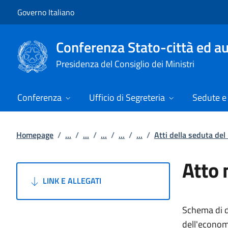
Vai al contenuto
Vai alla navigazione del sito
Governo Italiano
Conferenza Stato-città ed au
Presidenza del Consiglio dei Ministri
Conferenza
Ufficio di Segreteria
Sedute e 
Homepage
/
...
/
...
/
...
/
...
/
...
/
Atti della seduta de
Atto 
LINK E ALLEGATI
Schema di de
dell'econom