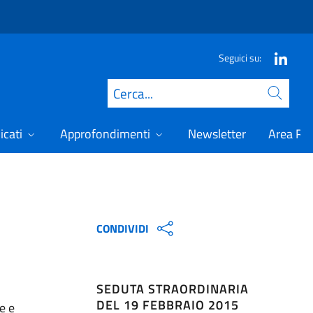
Seguici su:
Cerca
icati
Approfondimenti
Newsletter
Area Ris
CONDIVIDI
SEDUTA STRAORDINARIA
DEL 19 FEBBRAIO 2015
e e