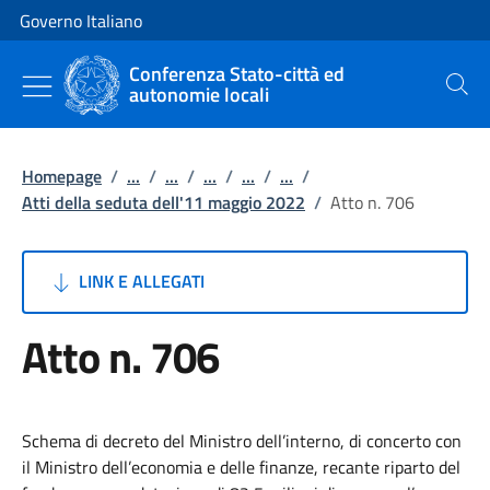
Vai al contenuto
Vai alla navigazione del sito
Governo Italiano
Conferenza Stato-città ed
autonomie locali
Cerca
Homepage
/
...
/
...
/
...
/
...
/
...
/
Atti della seduta dell'11 maggio 2022
/
Atto n. 706
LINK E ALLEGATI
Atto n. 706
Schema di decreto del Ministro dell’interno, di concerto con
il Ministro dell’economia e delle finanze, recante riparto del