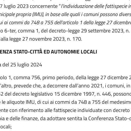
 7 luglio 2023 concernente “
l’individuazione delle fattispecie i
cipale propria (IMU), in base alle quali i comuni possono diversi
cui ai commi da 748 a 755 dell’articolo 1 della legge 27 dicembr
colo 6-ter, comma 1, del decreto-legge 29 settembre 2023, n.
dalla legge 27 novembre 2023, n. 170.
ENZA STATO-CITTÀ ED AUTONOMIE LOCALI
a del 25 luglio 2024
icolo 1, comma 756, primo periodo, della legge 27 dicembre 
a l’altro, prevede che, a decorrere dall’anno 2021, i comuni, i
 52 del decreto legislativo 15 dicembre 1997, n. 446, posson
e le aliquote IMU, di cui ai commi da 748 a 755 del medesimo
te con riferimento alle fattispecie individuate con decreto
a e delle finanze, da adottare sentita la Conferenza Stato-c
ocali;