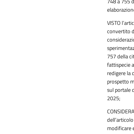
748 a 755 de
elaborazione
VISTO l’arti
convertito d
considerazio
sperimentazi
757 della ci
fattispecie 
redigere la 
prospetto m
sul portale 
2025;
CONSIDERATO
dell’articol
modificare e