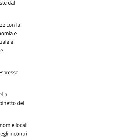
iste dal
ze con la
onomia e
uale è
he
espresso
ella
binetto del
nomie locali
gli incontri