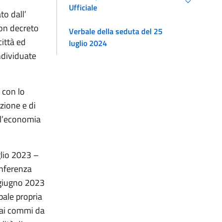
Ufficiale
to dall’
con decreto
Verbale della seduta del 25
città ed
luglio 2024
ndividuate
e con lo
zione e di
ll’economia
glio 2023 –
onferenza
 giugno 2023
pale propria
i ai commi da