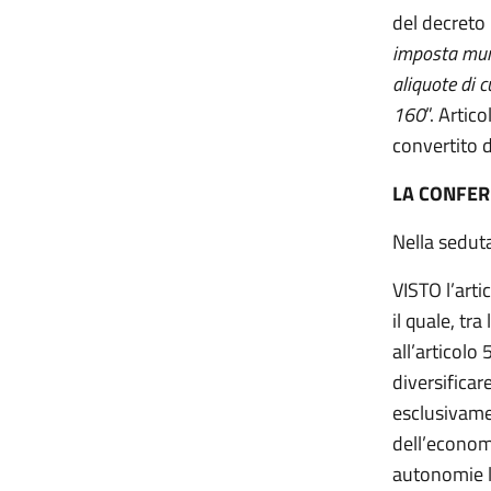
del decreto
imposta muni
aliquote di 
160
”. Arti
convertito 
LA CONFER
Nella sedut
VISTO l’art
il quale, tr
all’articolo
diversificar
esclusivamen
dell’economi
autonomie l