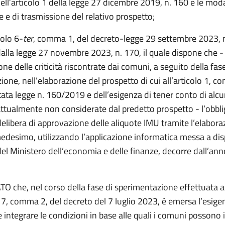
ll’articolo 1 della legge 27 dicembre 2019, n. 160 e le moda
 e di trasmissione del relativo prospetto;
colo 6-
ter
, comma 1, del decreto-legge 29 settembre 2023, 
alla legge 27 novembre 2023, n. 170, il quale dispone che -
ne delle criticità riscontrate dai comuni, a seguito della fase
one, nell’elaborazione del prospetto di cui all’articolo 1, 
tata legge n. 160/2019 e dell’esigenza di tener conto di alcu
attualmente non considerate dal predetto prospetto - l’obbli
delibera di approvazione delle aliquote IMU tramite l’elabora
edesimo, utilizzando l’applicazione informatica messa a di
del Ministero dell’economia e delle finanze, decorre dall’an
 che, nel corso della fase di sperimentazione effettuata ai
o 7, comma 2, del decreto del 7 luglio 2023, è emersa l’esige
 integrare le condizioni in base alle quali i comuni possono 