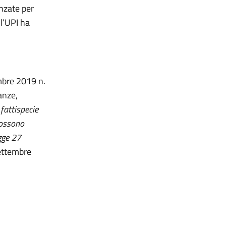
anzate per
 l’UPI ha
embre 2019 n.
anze,
 fattispecie
possono
egge 27
settembre