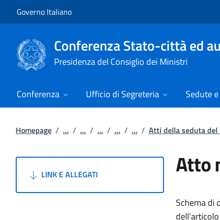
Vai al contenuto
Vai alla navigazione del sito
Governo Italiano
Conferenza Stato-città ed au
Presidenza del Consiglio dei Ministri
Conferenza
Ufficio di Segreteria
Sedute e 
Homepage
/
...
/
...
/
...
/
...
/
...
/
Atti della seduta del
Atto 
LINK E ALLEGATI
Schema di de
dell’articol