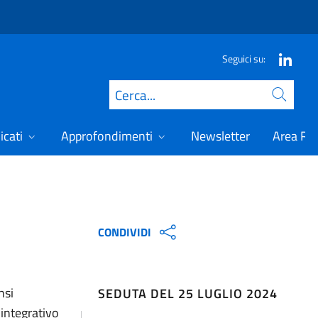
Seguici su:
Cerca
icati
Approfondimenti
Newsletter
Area Ris
CONDIVIDI
nsi
SEDUTA DEL 25 LUGLIO 2024
 integrativo