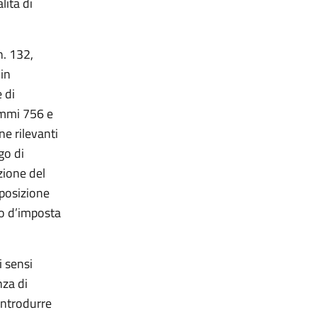
lità di
n. 132,
 in
 di
commi 756 e
ne rilevanti
go di
zione del
sposizione
no d’imposta
 sensi
nza di
introdurre