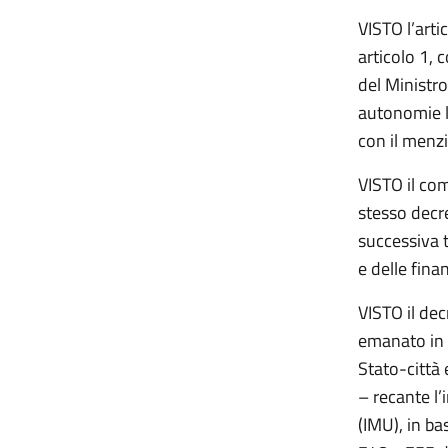
VISTO l’arti
articolo 1, 
del Ministro
autonomie lo
con il menz
VISTO il com
stesso decre
successiva 
e delle fina
VISTO il dec
emanato in 
Stato-città
– recante l’
(IMU), in ba