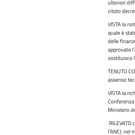
ulteriori dif
citato decre
VISTA la not
quale è sta
delle finanz
approvato l’
sostituisce 
TENUTO CONT
assenso tec
VISTA la ric
Conferenza s
Ministero d
RILEVATO ch
l’ANCI, nel 