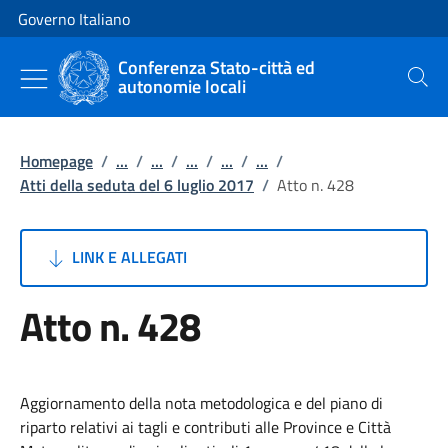
Vai al contenuto
Vai alla navigazione del sito
Governo Italiano
Conferenza Stato-città ed
autonomie locali
Cerca
Homepage
/
...
/
...
/
...
/
...
/
...
/
Atti della seduta del 6 luglio 2017
/
Atto n. 428
LINK E ALLEGATI
Atto n. 428
Aggiornamento della nota metodologica e del piano di
riparto relativi ai tagli e contributi alle Province e Città