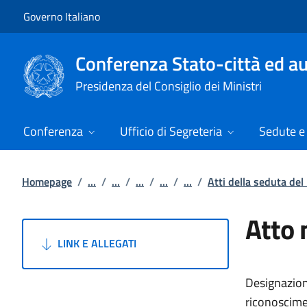
Vai al contenuto
Vai alla navigazione del sito
Governo Italiano
Conferenza Stato-città ed au
Presidenza del Consiglio dei Ministri
Conferenza
Ufficio di Segreteria
Sedute e 
Homepage
/
...
/
...
/
...
/
...
/
...
/
Atti della seduta de
Atto 
LINK E ALLEGATI
Designazion
riconoscime