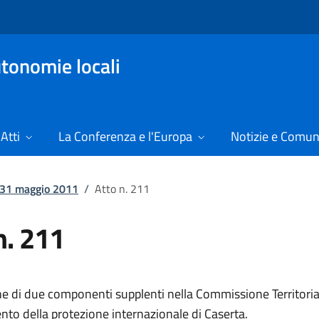
tonomie locali
Atti
La Conferenza e l'Europa
Notizie e Comun
l 31 maggio 2011
/
Atto n. 211
n. 211
e di due componenti supplenti nella Commissione Territorial
nto della protezione internazionale di Caserta.