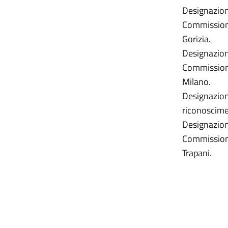
Designazion
Commissione 
Gorizia.
Designazion
Commissione 
Milano.
Designazion
riconoscime
Designazion
Commissione 
Trap