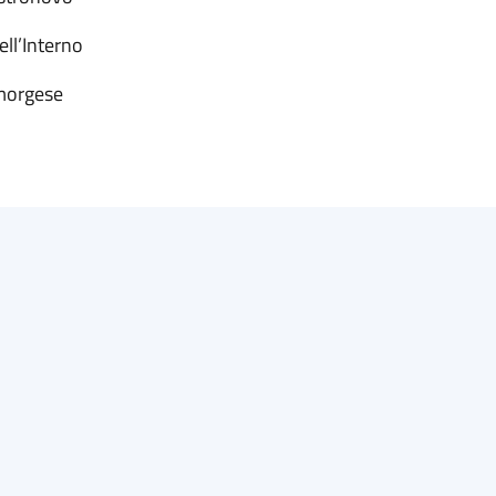
stro dell’Interno
morgese