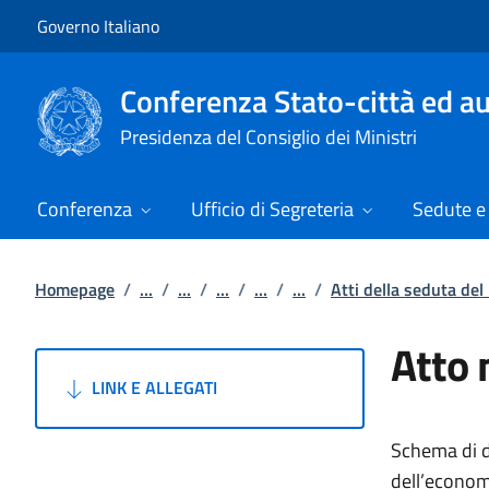
Vai al contenuto
Vai alla navigazione del sito
Governo Italiano
Conferenza Stato-città ed au
Presidenza del Consiglio dei Ministri
Conferenza
Ufficio di Segreteria
Sedute e 
Homepage
/
...
/
...
/
...
/
...
/
...
/
Atti della seduta de
Atto 
LINK E ALLEGATI
Schema di de
dell’economi