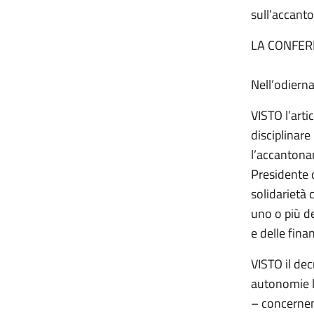
sull’accant
LA CONFER
Nell’odiern
VISTO l’arti
disciplinar
l’accantonam
Presidente d
solidarietà 
uno o più de
e delle fina
VISTO il dec
autonomie l
– concernen