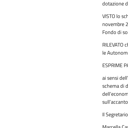
dotazione d
VISTO lo sc
novembre 20
Fondo di so
RILEVATO ch
le Autonomi
ESPRIME P
ai sensi del
schema di de
dell’economi
sull’accant
Il Segretar
Marc