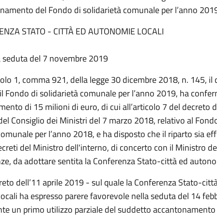
onamento del Fondo di solidarietà comunale per l’anno 201
ENZA STATO - CITTÀ ED AUTONOMIE LOCALI
a seduta del 7 novembre 2019
colo 1, comma 921, della legge 30 dicembre 2018, n. 145, il 
e il Fondo di solidarietà comunale per l’anno 2019, ha confe
ento di 15 milioni di euro, di cui all’articolo 7 del decreto d
el Consiglio dei Ministri del 7 marzo 2018, relativo al Fondo
comunale per l’anno 2018, e ha disposto che il riparto sia ef
creti del Ministro dell'interno, di concerto con il Ministro d
nze, da adottare sentita la Conferenza Stato-città ed autono
reto dell’11 aprile 2019 - sul quale la Conferenza Stato-citt
ocali ha espresso parere favorevole nella seduta del 14 feb
te un primo utilizzo parziale del suddetto accantonamento 