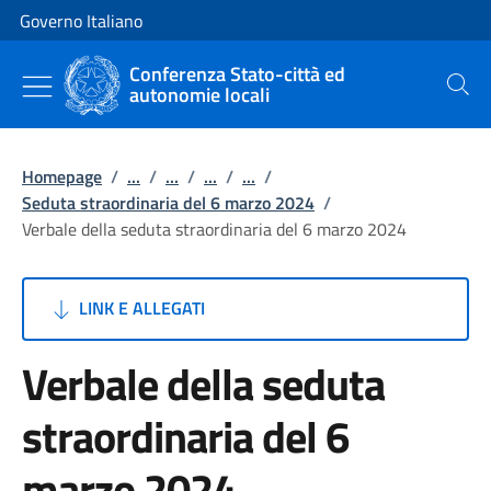
Vai al contenuto
Vai alla navigazione del sito
Governo Italiano
Conferenza Stato-città ed
autonomie locali
Cerca
Homepage
/
...
/
...
/
...
/
...
/
Seduta straordinaria del 6 marzo 2024
/
Verbale della seduta straordinaria del 6 marzo 2024
LINK E ALLEGATI
Verbale della seduta
straordinaria del 6
marzo 2024