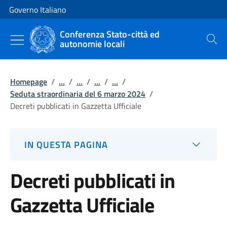
Vai al contenuto
Vai alla navigazione del sito
Governo Italiano
Conferenza Stato-città ed
autonomie locali
Cerca
Homepage
/
...
/
...
/
...
/
...
/
Seduta straordinaria del 6 marzo 2024
/
Decreti pubblicati in Gazzetta Ufficiale
IN QUESTA PAGINA
Decreti pubblicati in
Gazzetta Ufficiale