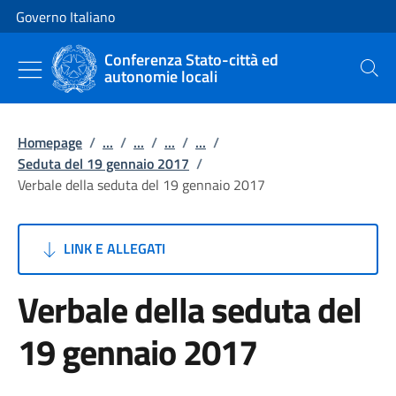
Vai al contenuto
Vai alla navigazione del sito
Governo Italiano
Conferenza Stato-città ed
autonomie locali
Cerca
Homepage
/
...
/
...
/
...
/
...
/
Seduta del 19 gennaio 2017
/
Verbale della seduta del 19 gennaio 2017
LINK E ALLEGATI
Verbale della seduta del
19 gennaio 2017