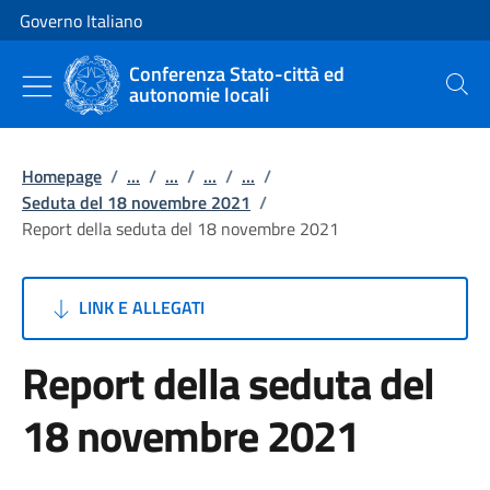
Vai al contenuto
Vai alla navigazione del sito
Governo Italiano
Conferenza Stato-città ed
autonomie locali
Cerca
Homepage
/
...
/
...
/
...
/
...
/
Seduta del 18 novembre 2021
/
Report della seduta del 18 novembre 2021
LINK E ALLEGATI
Report della seduta del
18 novembre 2021