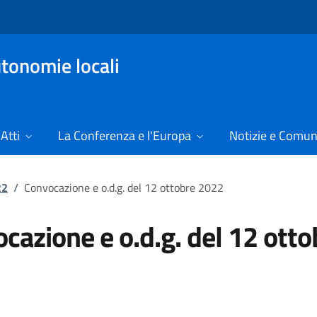
tonomie locali
Atti
La Conferenza e l'Europa
Notizie e Comun
22
/
Convocazione e o.d.g. del 12 ottobre 2022
cazione e o.d.g. del 12 otto