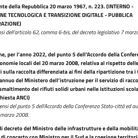
nte della Repubblica 20 marzo 1967, n. 223.
(INTERNO -
NE TECNOLOGICA E TRANSIZIONE DIGITALE - PUBBLICA
RAZIONE)
nsi dell’articolo 62, comma 6-bis, del decreto legislativo 7 marz
ne, per l’anno 2022, del punto 5 dell’Accordo della Confe
tonomie locali del 20 marzo 2008, relativa al rispetto dell
 sulla raccolta differenziata ai fini della ripartizione tra 
annuo del Ministero dell’istruzione per il servizio di racco
smaltimento dei rifiuti solidi urbani nelle istituzioni scol
chiesta ANCI)
sensi del punto 5 dell’Accordo della Conferenza Stato-città ed 
0 marzo 2008.
 decreto del Ministro delle infrastrutture e della mobilit
 di concerto con Ministro per il Sud e la coesione territoria