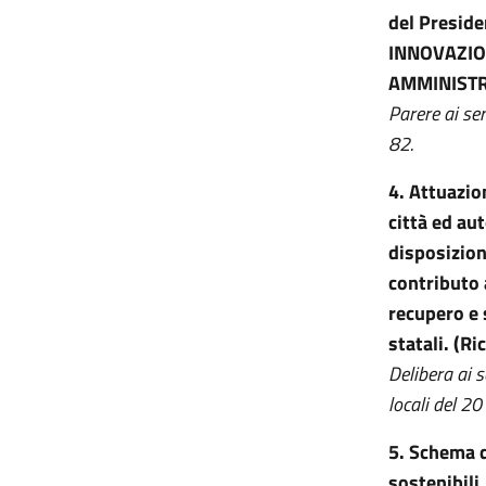
del Preside
INNOVAZIO
AMMINIST
Parere ai se
82.
4. Attuazio
città ed au
disposizioni
contributo 
recupero e 
statali. (Ri
Delibera ai 
locali del 2
5.
Schema di
sostenibili,