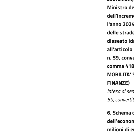
Ministro de
dell'increm
l'anno 2024
delle strad
dissesto idr
all’articol
n. 59, conve
comma 418,
MOBILITA’ 
FINANZE)
Intesa ai se
59, convertit
6.
Schema di
dell’econom
milioni di 