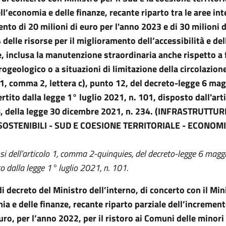
ll’economia e delle finanze, recante riparto tra le aree in
ento di 20 milioni di euro per l'anno 2023 e di 30 milioni 
 delle risorse per il miglioramento dell’accessibilità e del
e, inclusa la manutenzione straordinaria anche rispetto a
ogeologico o a situazioni di limitazione della circolazione
o 1, comma 2, lettera c), punto 12, del decreto-legge 6 ma
rtito dalla legge 1° luglio 2021, n. 101, disposto dall'arti
 della legge 30 dicembre 2021, n. 234. (INFRASTRUTTUR
SOSTENIBILI - SUD E COESIONE TERRITORIALE - ECONOMI
nsi dell’articolo 1, comma 2-quinquies, del decreto-legge 6 magg
o dalla legge 1° luglio 2021, n. 101.
 decreto del Ministro dell’interno, di concerto con il Min
ia e delle finanze, recante riparto parziale dell’increment
euro, per l’anno 2022, per il ristoro ai Comuni delle minori