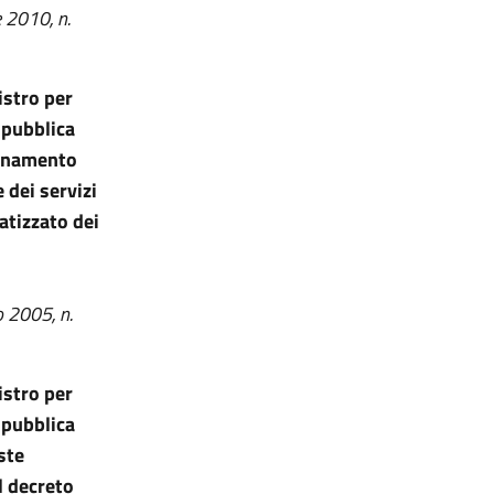
e 2010, n.
istro per
a pubblica
ionamento
 dei servizi
matizzato dei
o 2005, n.
istro per
a pubblica
ste
al decreto