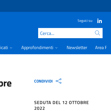
Seguici su:
Cerca
icati
Approfondimenti
Newsletter
Area Ris
bre
CONDIVIDI
SEDUTA DEL 12 OTTOBRE
2022