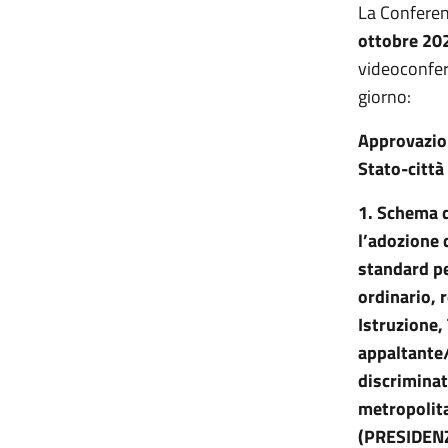
La Conferen
ottobre 202
videoconfer
giorno:
Approvazion
Stato-città
1.
Schema di
l’adozione 
standard pe
ordinario, 
Istruzione,
appaltante/
discriminat
metropolita
(PRESIDENZ