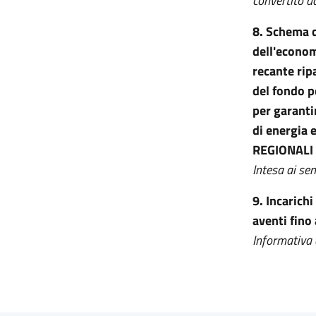
convertito d
8. Schema d
dell'economi
recante rip
del fondo p
per garantir
di energia
REGIONALI
Intesa ai se
9.
Incarichi
aventi fino
Informativa a