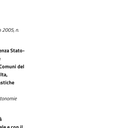
o 2005, n.
renza Stato-
e
i Comuni del
lta,
astiche
autonomie
à
le e con il