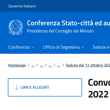
Vai al contenuto
Vai alla navigazione del sito
Governo Italiano
Conferenza Stato-città ed au
Presidenza del Consiglio dei Ministri
Conferenza
Ufficio di Segreteria
Sedute e 
Homepage
/
...
/
...
/
...
/
...
/
Seduta del 12 ottobre 20
Convo
LINK E ALLEGATI
2022