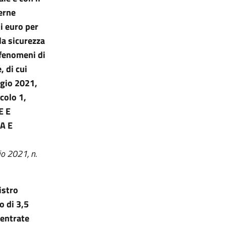
terne
di euro per
la sicurezza
 fenomeni di
, di cui
ggio 2021,
colo 1,
E E
A E
io 2021, n.
istro
o di 3,5
 entrate