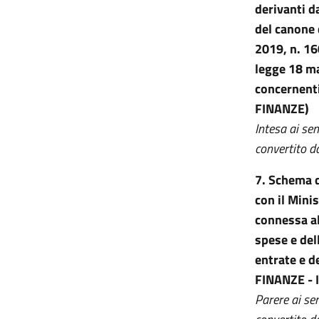
derivanti d
del canone 
2019, n. 160
legge 18 ma
concernenti
FINANZE)
Intesa ai sen
convertito d
7.
Schema di
con il Mini
connessa al
spese e del
entrate e 
FINANZE - 
Parere ai se