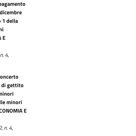
l pagamento
7 dicembre
o 1 della
ni
A E
n. 4,
concerto
 di gettito
minori
lle minori
(ECONOMIA E
, n. 4,