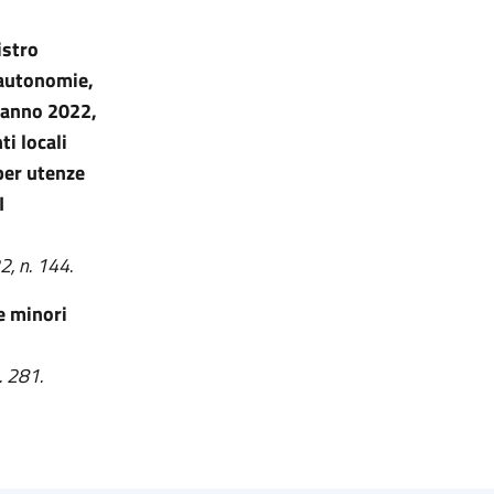
istro
e autonomie,
l'anno 2022,
ti locali
 per utenze
I
2, n. 144.
le minori
. 281.