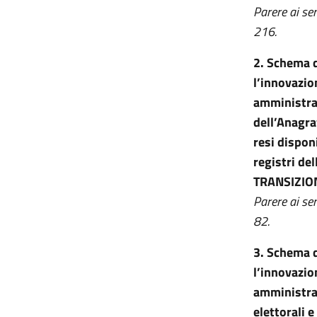
Parere ai se
216.
2. Schema d
l’innovazion
amministra
dell’Anagra
resi disponi
registri d
TRANSIZIO
Parere ai se
82.
3.
Schema di
l’innovazion
amministraz
elettorali e