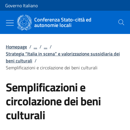
Vai al contenuto
Vai alla navigazione del sito
Governo Italiano
Conferenza Stato-città ed
autonomie locali
Cerca
Homepage
/
...
/
...
/
Strategia “Italia in scena” e valorizzazione sussidiaria dei
beni culturali
/
Semplificazioni e circolazione dei beni culturali
Semplificazioni e
circolazione dei beni
culturali