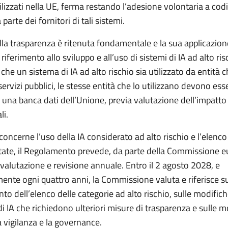
utilizzati nella UE, ferma restando l’adesione volontaria a codi
parte dei fornitori di tali sistemi.
lla trasparenza è ritenuta fondamentale e la sua applicazion
riferimento allo sviluppo e all’uso di sistemi di IA ad alto ris
 che un sistema di IA ad alto rischio sia utilizzato da entità 
ervizi pubblici, le stesse entità che lo utilizzano devono ess
n una banca dati dell’Unione, previa valutazione dell’impatto s
i.
oncerne l’uso della IA considerato ad alto rischio e l’elenco
etate, il Regolamento prevede, da parte della Commissione 
valutazione e revisione annuale. Entro il 2 agosto 2028, e
ente ogni quattro anni, la Commissione valuta e riferisce su
o dell’elenco delle categorie ad alto rischio, sulle modifich
di IA che richiedono ulteriori misure di trasparenza e sulle m
a vigilanza e la governance.