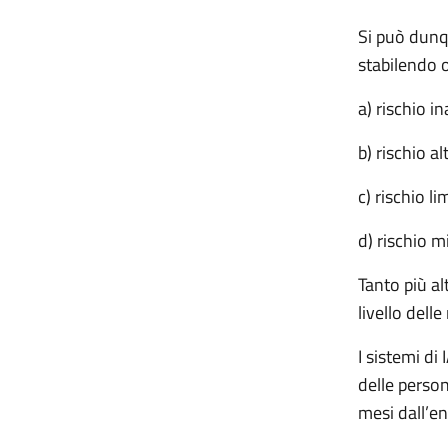
Si può dunq
stabilendo ob
a) rischio in
b) rischio al
c) rischio li
d) rischio m
Tanto più al
livello delle
I sistemi di
delle person
mesi dall’e