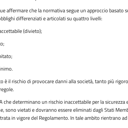
ue affermare che la normativa segue un approccio basato sul
blighi differenziati e articolati su quattro livelli:
accettabile (divieto);
to;
mitato;
inimo.
to è il rischio di provocare danni alla società, tanto più rigoro
 regole.
 IA che determinano un rischio inaccettabile per la sicurezza e i
e, sono vietati e dovranno essere eliminati dagli Stati Memb
ntrata in vigore del Regolamento. In tale ambito rientrano a