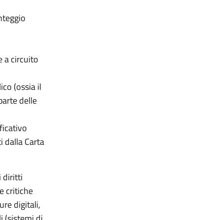
nteggio
 a circuito
co (ossia il
arte delle
ficativo
i dalla Carta
diritti
e critiche
re digitali,
li (sistemi di