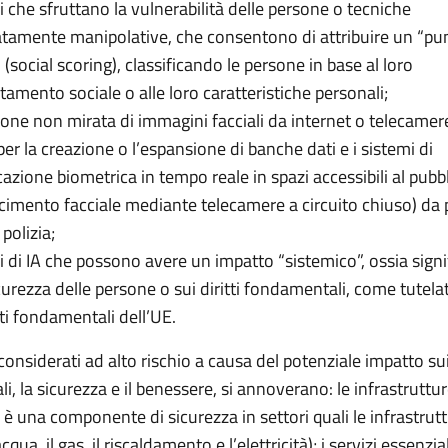
i che sfruttano la vulnerabilità delle persone o tecniche
atamente manipolative, che consentono di attribuire un “pu
 (social scoring), classificando le persone in base al loro
amento sociale o alle loro caratteristiche personali;
zione non mirata di immagini facciali da internet o telecamere
er la creazione o l’espansione di banche dati e i sistemi di
cazione biometrica in tempo reale in spazi accessibili al pubbli
cimento facciale mediante telecamere a circuito chiuso) da p
 polizia;
mi di IA che possono avere un impatto “sistemico”, ossia signi
curezza delle persone o sui diritti fondamentali, come tutelat
tti fondamentali dell’UE.
i considerati ad alto rischio a causa del potenziale impatto sui 
, la sicurezza e il benessere, si annoverano: le infrastruttur
 è una componente di sicurezza in settori quali le infrastruttu
l’acqua, il gas, il riscaldamento e l’elettricità); i servizi essenzia