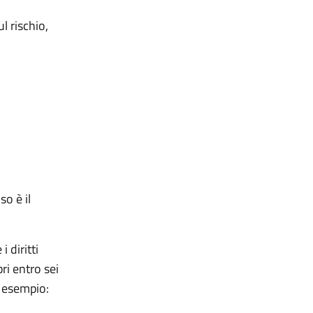
 rischio,
so è il
 diritti
ri entro sei
d esempio: