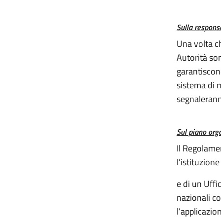
Sulla responsa
Una volta ch
Autorità son
garantiscon
sistema di 
segnalerann
Sul piano org
Il Regolamen
l’istituzion
e di un Uffi
nazionali c
l’applicazio