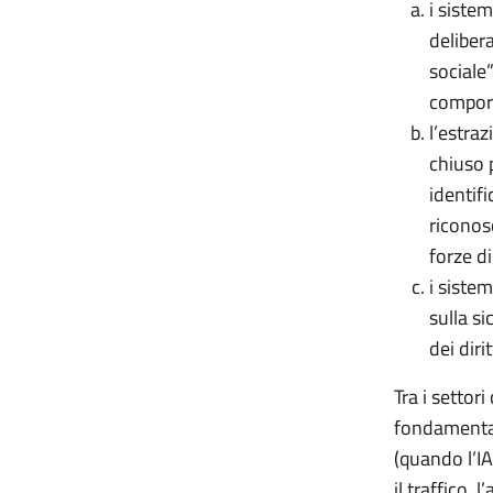
i sistem
deliber
sociale”
comport
l’estra
chiuso p
identifi
riconos
forze di
i siste
sulla si
dei diri
Tra i settor
fondamentali
(quando l’IA
il traffico, 