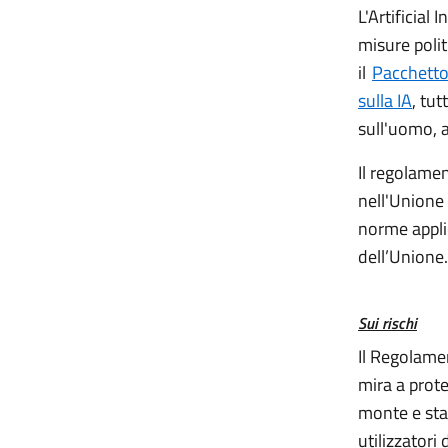
L'Artificial
misure polit
il
Pacchetto
sulla IA
, tut
sull'uomo, a
Il regolamen
nell'Unione
norme applic
dell’Unione.
Sui rischi
Il Regolamen
mira a prote
monte e stab
utilizzatori 