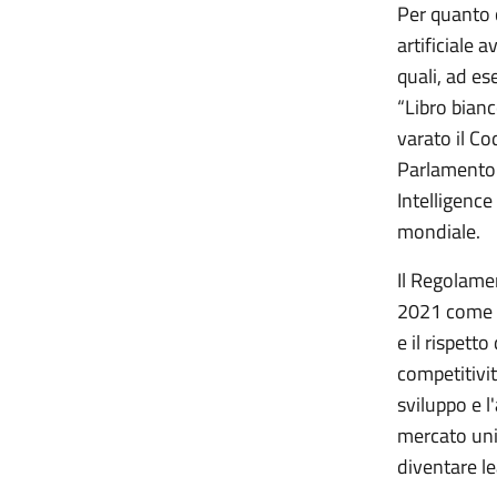
Per quanto c
artificiale 
quali, ad es
“Libro bianc
varato il C
Parlamento 
Intelligence
mondiale.
Il Regolamen
2021 come pa
e il rispett
competitivit
sviluppo e l'
mercato uni
diventare le