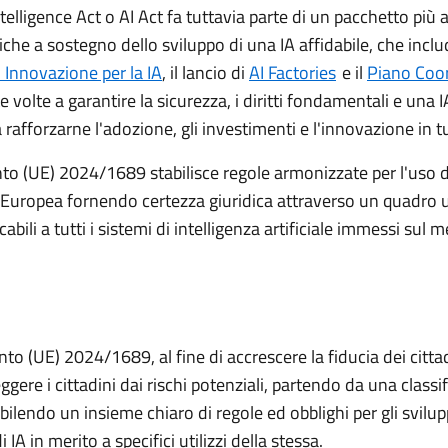
 Intelligence Act o AI Act fa tuttavia parte di un pacchetto più
iche a sostegno dello sviluppo di una IA affidabile, che incl
 Innovazione per la IA
, il lancio di
AI Factories
e il
Piano Coo
te volte a garantire la sicurezza, i diritti fondamentali e una 
 rafforzarne l'adozione, gli investimenti e l'innovazione in tu
to (UE) 2024/1689 stabilisce regole armonizzate per l'uso d
 Europea fornendo certezza giuridica attraverso un quadro u
abili a tutti i sistemi di intelligenza artificiale immessi sul 
to (UE) 2024/1689, al fine di accrescere la fiducia dei cittad
ggere i cittadini dai rischi potenziali, partendo da una classi
ilendo un insieme chiaro di regole ed obblighi per gli svilupp
di IA in merito a specifici utilizzi della stessa.