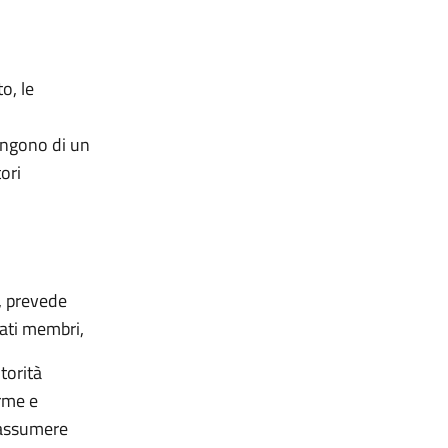
o, le
ongono di un
ori
e, prevede
tati membri,
torità
orme e
d assumere