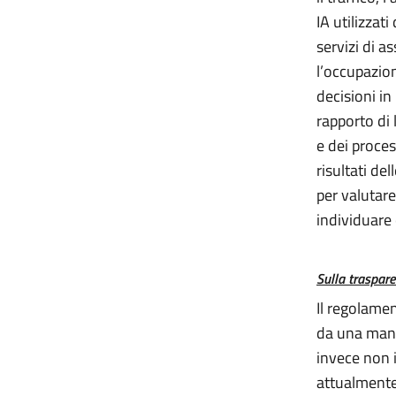
IA utilizzati
servizi di a
l’occupazion
decisioni in
rapporto di l
e dei proces
risultati del
per valutare 
individuare 
Sulla traspar
Il regolamen
da una manca
invece non 
attualmente