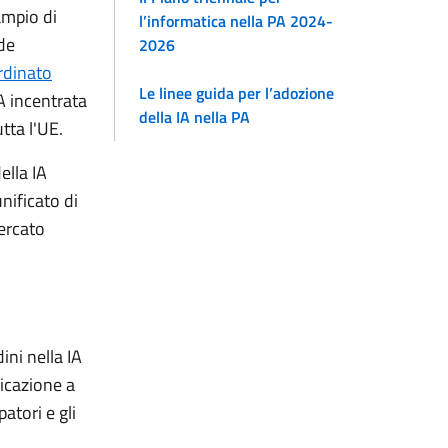
 ampio di
l’informatica nella PA 2024-
ude
2026
rdinato
Le linee guida per l’adozione
IA incentrata
della IA nella PA
tta l'UE.
ella IA
nificato di
mercato
ini nella IA
ficazione a
atori e gli