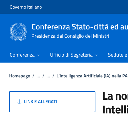
Vai al contenuto
Vai alla navigazione del sito
Governo Italiano
Conferenza Stato-città ed au
Presidenza del Consiglio dei Ministri
Conferenza
Ufficio di Segreteria
Sedute e 
Homepage
/
...
/
...
/
L’intelligenza Artificiale (IA) nella PA
La no
LINK E ALLEGATI
Intel