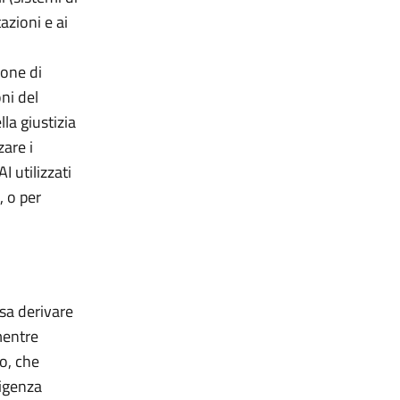
tazioni e ai
ione di
ni del
lla giustizia
zare i
I utilizzati
, o per
sa derivare
mentre
o, che
ligenza