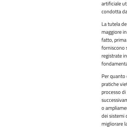
artificiale 
condotta da 
La tutela de
maggiore in 
fatto, prima
forniscono s
registrate i
fondamental
Per quanto c
pratiche vi
processo di 
successivam
o ampliament
dei sistemi 
migliorare l