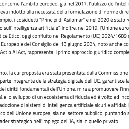
oncerne l’ambito europeo, già nel 2017, l’utilizzo dell’intel
aveva indotto alla necessità della formulazione di norme di r
empio, i cosiddetti “Principi di Asilomar” e nel 2020 è stato r
o sull’intelligenza artificiale”. Inoltre, nel 2019, l’Unione eu
odice Etico, oggi confluito nel Regolamento (UE) 2024/1689 
Europeo e del Consiglio del 13 giugno 2024, noto anche com
 Act o AI Act, rappresenta il primo approccio giuridico comple
to, la cui proposta era stata presentata dalla Commissione i
rte integrante della strategia digitale dell’UE, garantisce l
o dei diritti fondamentali dell’Unione, mira a promuovere l’in
à e lo sviluppo di un ecosistema di fiducia ed è volto ad inc
adozione di sistemi di intelligenza artificiale sicuri e affidabili
co dell'Unione europea, sia nel settore pubblico, puntando 
ader strategico nell’impiego dell’IA, sia in quello privato.