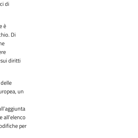
ci di
e è
chio. Di
che
ere
ui diritti
 delle
europea, un
ll’aggiunta
e all’elenco
odifiche per