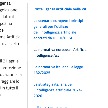
ligenza
L’Intelligenza artificiale nella PA
egolazione
edatto il
Lo scenario europeo: I principi
ropea ha
generali per l’utilizzo
del
dell’intelligenza artificiale
e Artificial
adottati da OECD/OCSE
to a livello
La normativa europea: l’Artificial
Intelligence Act
l 21 aprile
La normativa italiana: la legge
a protezione
132/2025
novazione, la
oraggiare lo
La strategia italiana per
 in tutto il
l’intelligenza artificiale 2024-
a
2026
Il Piano triennale per