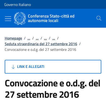
Vai al contenuto
Vai alla navigazione del sito
Governo Italiano
Conferenza Stato-città ed
autonomie locali
Cerca
Homepage
/
...
/
...
/
...
/
...
/
Seduta straordinaria del 27 settembre 2016
/
Convocazione e o.d.g. del 27 settembre 2016
LINK E ALLEGATI
Convocazione e o.d.g. del
27 settembre 2016