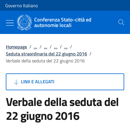
Vai al contenuto
Vai alla navigazione del sito
Governo Italiano
Conferenza Stato-città ed
autonomie locali
Cerca
Homepage
/
...
/
...
/
...
/
...
/
Seduta straordinaria del 22 giugno 2016
/
Verbale della seduta del 22 giugno 2016
LINK E ALLEGATI
Verbale della seduta del
22 giugno 2016