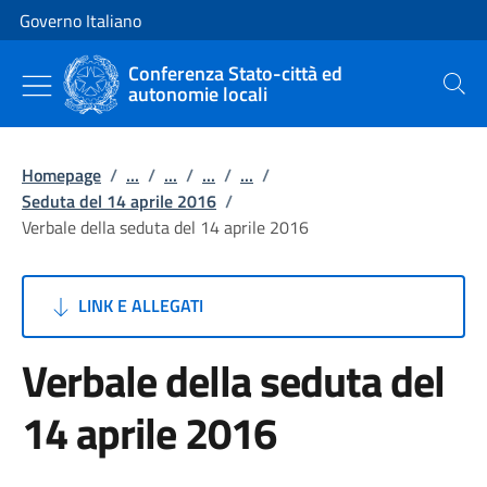
Vai al contenuto
Vai alla navigazione del sito
Governo Italiano
Conferenza Stato-città ed
autonomie locali
Cerca
Homepage
/
...
/
...
/
...
/
...
/
Seduta del 14 aprile 2016
/
Verbale della seduta del 14 aprile 2016
LINK E ALLEGATI
Verbale della seduta del
14 aprile 2016