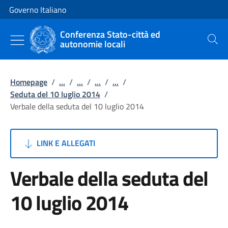
Vai al contenuto
Vai alla navigazione del sito
Governo Italiano
Conferenza Stato-città ed
autonomie locali
Cerca
Homepage
/
...
/
...
/
...
/
...
/
Seduta del 10 luglio 2014
/
Verbale della seduta del 10 luglio 2014
LINK E ALLEGATI
Verbale della seduta del
10 luglio 2014