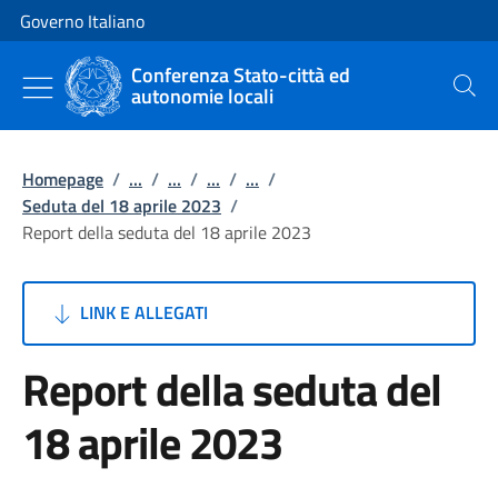
Vai al contenuto
Vai alla navigazione del sito
Governo Italiano
Conferenza Stato-città ed
autonomie locali
Cerca
Homepage
/
...
/
...
/
...
/
...
/
Seduta del 18 aprile 2023
/
Report della seduta del 18 aprile 2023
LINK E ALLEGATI
Report della seduta del
18 aprile 2023