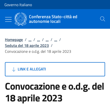
Vai al contenuto
Vai alla navigazione del sito
Governo Italiano
Conferenza Stato-città ed
autonomie locali
Cerca
Homepage
/
...
/
...
/
...
/
...
/
Seduta del 18 aprile 2023
/
Convocazione e o.d.g. del 18 aprile 2023
LINK E ALLEGATI
Convocazione e o.d.g. del
18 aprile 2023