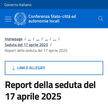
Vai al contenuto
Vai alla navigazione del sito
Governo Italiano
Conferenza Stato-città ed
autonomie locali
Cerca
Homepage
/
...
/
...
/
...
/
...
/
Seduta del 17 aprile 2025
/
Report della seduta del 17 aprile 2025
LINK E ALLEGATI
Report della seduta del
17 aprile 2025