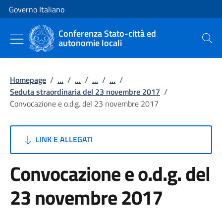
Vai al contenuto
Vai alla navigazione del sito
Governo Italiano
Conferenza Stato-città ed
autonomie locali
Cerca
Homepage
/
...
/
...
/
...
/
...
/
Seduta straordinaria del 23 novembre 2017
/
Convocazione e o.d.g. del 23 novembre 2017
LINK E ALLEGATI
Convocazione e o.d.g. del
23 novembre 2017