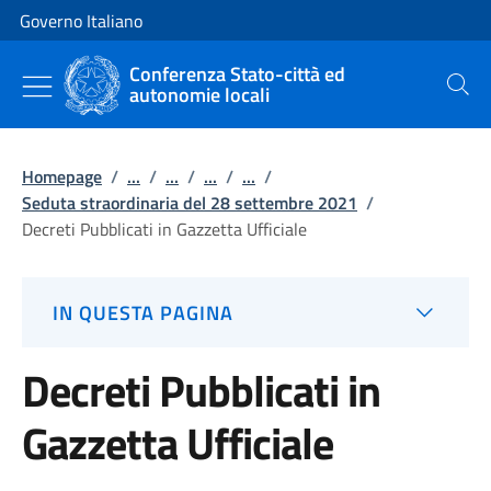
Vai al contenuto
Vai alla navigazione del sito
Governo Italiano
Conferenza Stato-città ed
autonomie locali
Cerca
Homepage
/
...
/
...
/
...
/
...
/
Seduta straordinaria del 28 settembre 2021
/
Decreti Pubblicati in Gazzetta Ufficiale
IN QUESTA PAGINA
Decreti Pubblicati in
Gazzetta Ufficiale