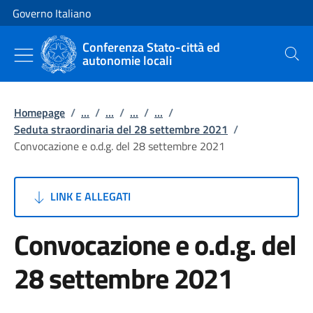
Vai al contenuto
Vai alla navigazione del sito
Governo Italiano
Conferenza Stato-città ed
autonomie locali
Cerca
Homepage
/
...
/
...
/
...
/
...
/
Seduta straordinaria del 28 settembre 2021
/
Convocazione e o.d.g. del 28 settembre 2021
LINK E ALLEGATI
Convocazione e o.d.g. del
28 settembre 2021