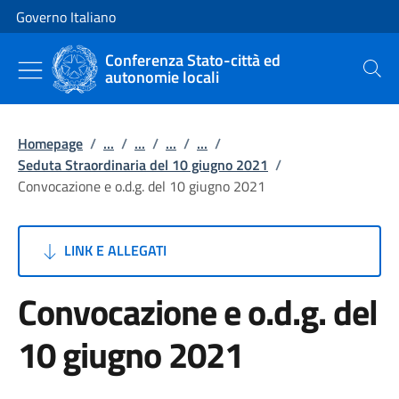
Vai al contenuto
Vai alla navigazione del sito
Governo Italiano
Conferenza Stato-città ed
autonomie locali
Cerca
Homepage
/
...
/
...
/
...
/
...
/
Seduta Straordinaria del 10 giugno 2021
/
Convocazione e o.d.g. del 10 giugno 2021
LINK E ALLEGATI
Convocazione e o.d.g. del
10 giugno 2021