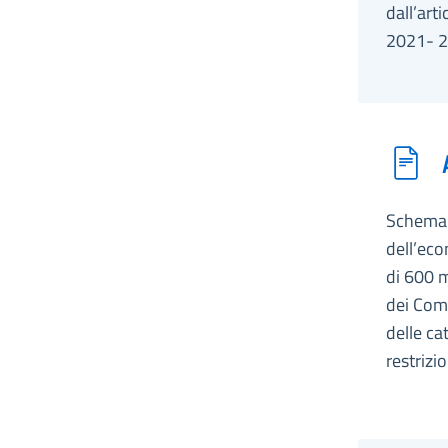
dall’art
2021- 2
Schema d
dell’eco
di 600 m
dei Comu
delle ca
restrizio