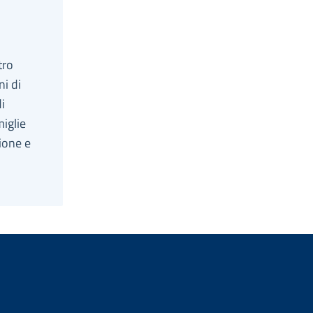
tro
ni di
i
miglie
ione e