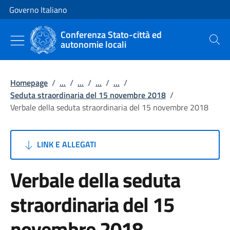
Vai al contenuto
Vai alla navigazione del sito
Governo Italiano
Conferenza Stato-città ed
autonomie locali
Cerca
Homepage
/
...
/
...
/
...
/
...
/
Seduta straordinaria del 15 novembre 2018
/
Verbale della seduta straordinaria del 15 novembre 2018
LINK E ALLEGATI
Verbale della seduta
straordinaria del 15
novembre 2018