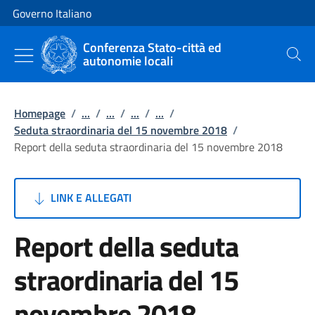
Vai al contenuto
Vai alla navigazione del sito
Governo Italiano
Conferenza Stato-città ed
autonomie locali
Cerca
Homepage
/
...
/
...
/
...
/
...
/
Seduta straordinaria del 15 novembre 2018
/
Report della seduta straordinaria del 15 novembre 2018
LINK E ALLEGATI
Report della seduta
straordinaria del 15
novembre 2018