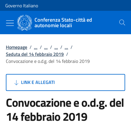
Vai al contenuto
Vai alla navigazione del sito
Governo Italiano
Conferenza Stato-città ed
autonomie locali
Cerca
Homepage
/
...
/
...
/
...
/
...
/
Seduta del 14 febbraio 2019
/
Convocazione e o.d.g. del 14 febbraio 2019
LINK E ALLEGATI
Convocazione e o.d.g. del
14 febbraio 2019