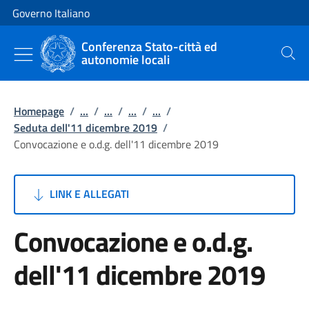
Vai al contenuto
Vai alla navigazione del sito
Governo Italiano
Conferenza Stato-città ed
autonomie locali
Cerca
Homepage
/
...
/
...
/
...
/
...
/
Seduta dell'11 dicembre 2019
/
Convocazione e o.d.g. dell'11 dicembre 2019
LINK E ALLEGATI
Convocazione e o.d.g.
dell'11 dicembre 2019