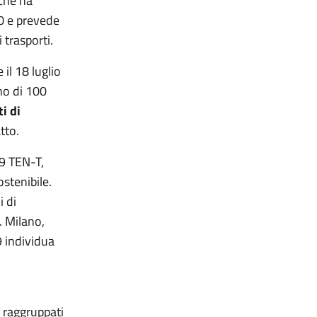
che ha
50 e prevede
 trasporti.
 il 18 luglio
no di 100
i di
tto.
79 TEN-T,
ostenibile.
i di
s. Milano,
 individua
, raggruppati