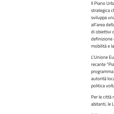
Il Piano Ur
strategica 
sviluppa una
all’area del
di obiettivi
definizione 
mobilità e la
L’Unione Eu
recante “Pia
programma di
autorità loc
politica vol
Per le città
abitanti, le