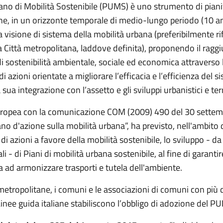
bano di Mobilità Sostenibile (PUMS) è uno strumento di piani
che, in un orizzonte temporale di medio-lungo periodo (10 an
 visione di sistema della mobilità urbana (preferibilmente rif
la Città metropolitana, laddove definita), proponendo il rag
 di sostenibilità ambientale, sociale ed economica attraverso 
di azioni orientate a migliorare l’efficacia e l’efficienza del s
 sua integrazione con l’assetto e gli sviluppi urbanistici e terri
ropea con la comunicazione COM (2009) 490 del 30 settem
no d'azione sulla mobilità urbana”, ha previsto, nell'ambito 
 azioni a favore della mobilità sostenibile, lo sviluppo - da
ali - di Piani di mobilità urbana sostenibile, al fine di garanti
ta ad armonizzare trasporti e tutela dell'ambiente.
 metropolitane, i comuni e le associazioni di comuni con più
 Linee guida italiane stabiliscono l’obbligo di adozione del P