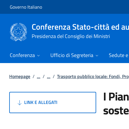
Vai al contenuto
Vai alla navigazione del sito
Governo Italiano
Conferenza Stato-città ed au
Presidenza del Consiglio dei Ministri
Conferenza
Ufficio di Segreteria
Sedute e 
Homepage
/
...
/
...
/
Trasporto pubblico locale: Fondi, Pr
I Pia
LINK E ALLEGATI
soste