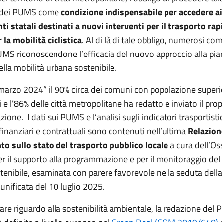
e dei PUMS come
condizione indispensabile per accedere ai
ti statali destinati a nuovi interventi per il trasporto rap
la mobilità ciclistica
. Al di là di tale obbligo, numerosi c
PUMS riconoscendone l’efficacia del nuovo approccio alla pia
ella mobilità urbana sostenibile.
“marzo 2024” il 90% circa dei comuni con popolazione superi
i e l’86% delle città metropolitane ha redatto e inviato il pr
zione. I dati sui PUMS e l’analisi sugli indicatori trasportisti
inanziari e contrattuali sono contenuti nell’ultima
Relazion
to sullo stato del trasporto pubblico locale
a cura dell’Os
r il supporto alla programmazione e per il monitoraggio del 
tenibile, esaminata con parere favorevole nella seduta della
unificata del 10 luglio 2025.
are riguardo alla sostenibilità ambientale, la redazione del