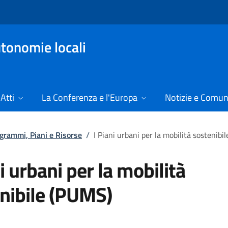
tonomie locali
Atti
La Conferenza e l'Europa
Notizie e Comun
ogrammi, Piani e Risorse
/
I Piani urbani per la mobilità sostenibi
ni urbani per la mobilità
nibile (PUMS)