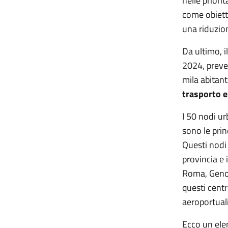
nelle priori
come obietti
una riduzion
Da ultimo, i
2024, preved
mila abitant
trasporto 
I 50 nodi ur
sono le prin
Questi nodi 
provincia e 
Roma, Genov
questi centr
aeroportual
Ecco un elen