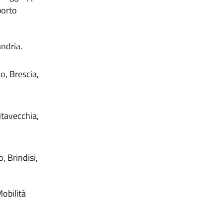
porto
ndria.
o, Brescia,
itavecchia,
, Brindisi,
obilità