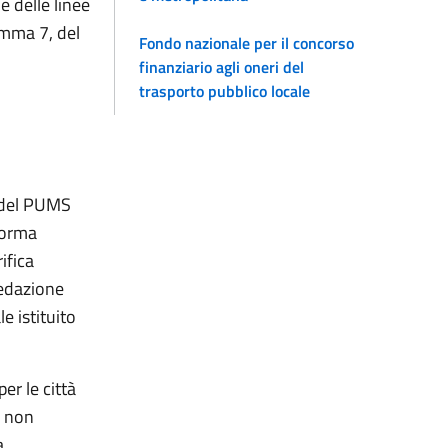
 delle linee
comma 7, del
Fondo nazionale per il concorso
finanziario agli oneri del
trasporto pubblico locale
e del PUMS
aforma
ifica
redazione
e istituito
er le città
, non
a