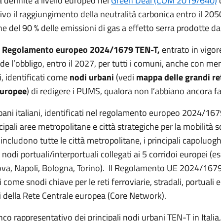
tà definite a livello europeo nel
Green Deal (COM 2019/640)
vo il raggiungimento della neutralità carbonica entro il 20
e del 90 % delle emissioni di gas a effetto serra prodotte dai
l
Regolamento europeo 2024/1679 TEN-T,
entrato in vigore
e l’obbligo, entro il 2027, per tutti i comuni, anche con me
i, identificati come
nodi urbani
(vedi
mappa delle grandi ret
europee
) di redigere i PUMS, qualora non l’abbiano ancora fa
bani italiani, identificati nel regolamento europeo 2024/16
cipali aree metropolitane e città strategiche per la mobilità s
includono tutte le città metropolitane, i principali capoluogh
i nodi portuali/interportuali collegati ai 5 corridoi europei (e
a, Napoli, Bologna, Torino). Il Regolamento UE 2024/1679
i come snodi chiave per le reti ferroviarie, stradali, portuali e
i della Rete Centrale europea (Core Network).
co rappresentativo dei principali nodi urbani TEN-T in Italia