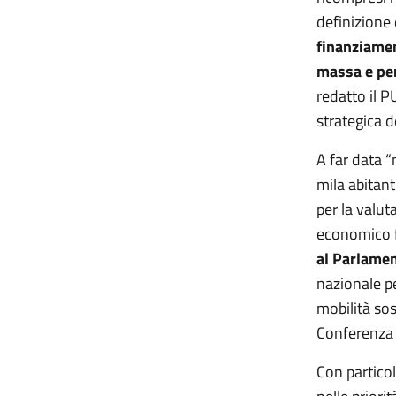
definizion
finanziamen
massa e per 
redatto il 
strategica d
A far data 
mila abitant
per la valuta
economico f
al Parlamen
nazionale pe
mobilità sos
Conferenza 
Con particol