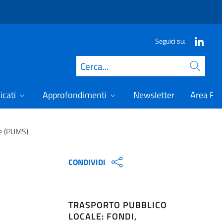
Seguici su:
Cerca
icati
Approfondimenti
Newsletter
Area Ris
le (PUMS)
CONDIVIDI
TRASPORTO PUBBLICO
LOCALE: FONDI,