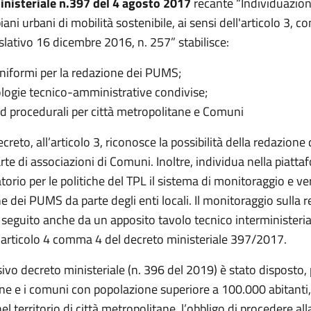
inisteriale n.397 del 4 agosto 2017
recante “Individuazione
piani urbani di mobilità sostenibile, ai sensi dell'articolo 3, 
slativo 16 dicembre 2016, n. 257” stabilisce:
 uniformi per la redazione dei PUMS;
ogie tecnico-amministrative condivise;
d procedurali per città metropolitane e Comuni
creto, all’articolo 3, riconosce la possibilità della redazion
te di associazioni di Comuni. Inoltre, individua nella piatt
torio per le politiche del TPL il sistema di monitoraggio e ver
e dei PUMS da parte degli enti locali. Il monitoraggio sulla 
eguito anche da un apposito tavolo tecnico interministerial
ll’articolo 4 comma 4 del decreto ministeriale 397/2017.
vo decreto ministeriale (n. 396 del 2019) è stato disposto, p
ne e i comuni con popolazione superiore a 100.000 abitanti
el territorio di città metropolitane, l’obbligo di procedere all