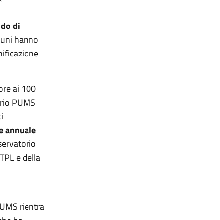
ido di
omuni hanno
nificazione
ore ai 100
oprio PUMS
ci
e annuale
servatorio
TPL e della
 PUMS rientra