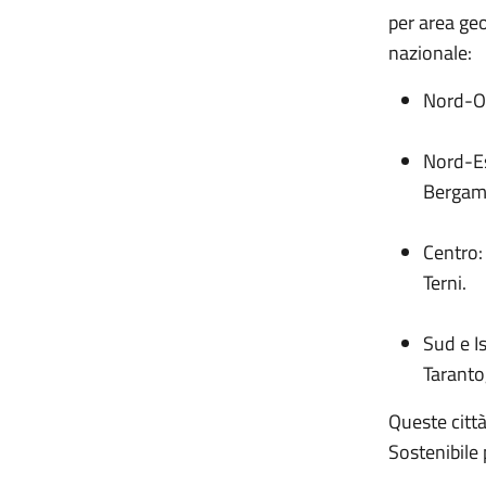
per area geo
nazionale:
Nord-Ov
Nord-Es
Bergamo
Centro:
Terni.
Sud e Is
Taranto
Queste città
Sostenibile 