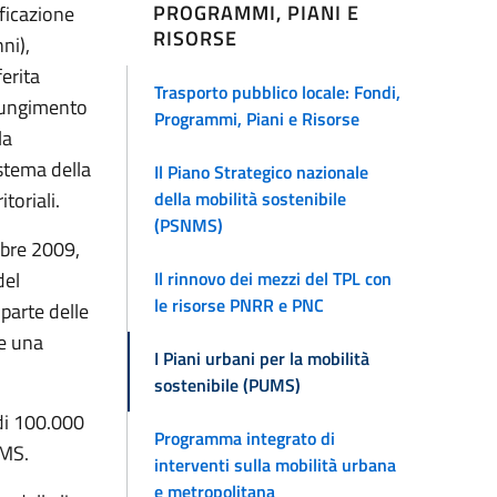
PROGRAMMI, PIANI E
ficazione
RISORSE
ni),
erita
Trasporto pubblico locale: Fondi,
giungimento
Programmi, Piani e Risorse
la
istema della
Il Piano Strategico nazionale
della mobilità sostenibile
toriali.
(PSNMS)
bre 2009,
Il rinnovo dei mezzi del TPL con
del
le risorse PNRR e PNC
 parte delle
re una
I Piani urbani per la mobilità
sostenibile (PUMS)
 di 100.000
Programma integrato di
UMS.
interventi sulla mobilità urbana
e metropolitana