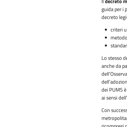
Il
decreto m
guida per i 
decreto legi
criteri
metodol
standar
Lo stesso de
anche da par
dell’Osserva
dell’adozion
dei PUMS è s
ai sensi de
Con successi
metropolita
ricompresi n