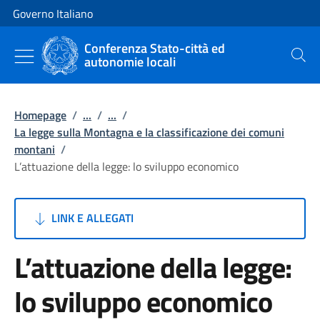
Vai al contenuto
Vai alla navigazione del sito
Governo Italiano
Conferenza Stato-città ed
autonomie locali
Cerca
Homepage
/
...
/
...
/
La legge sulla Montagna e la classificazione dei comuni
montani
/
L’attuazione della legge: lo sviluppo economico
LINK E ALLEGATI
L’attuazione della legge:
lo sviluppo economico