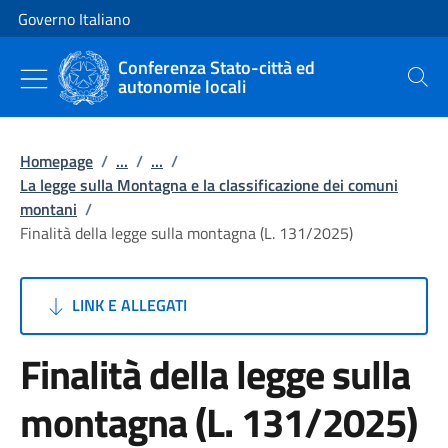
Vai al contenuto
Vai alla navigazione del sito
Governo Italiano
Conferenza Stato-città ed
autonomie locali
Cerca
Homepage
/
...
/
...
/
La legge sulla Montagna e la classificazione dei comuni
montani
/
Finalità della legge sulla montagna (L. 131/2025)
LINK E ALLEGATI
Finalità della legge sulla
montagna (L. 131/2025)