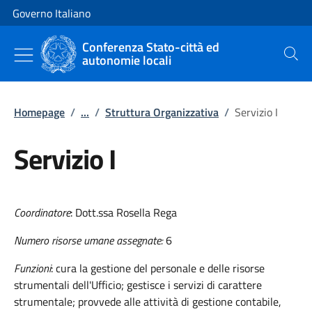
Vai al contenuto
Vai alla navigazione del sito
Governo Italiano
Conferenza Stato-città ed
autonomie locali
Cerca
Homepage
/
...
/
Struttura Organizzativa
/
Servizio I
Servizio I
Coordinatore
: Dott.ssa Rosella Rega
Numero risorse umane assegnate
:
6
Funzioni
: cura la gestione del personale e delle risorse
strumentali dell'Ufficio; gestisce i servizi di carattere
strumentale; provvede alle attività di gestione contabile,