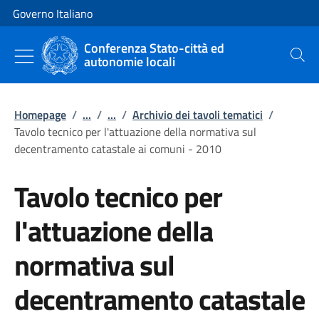
Vai al contenuto
Vai alla navigazione del sito
Governo Italiano
Conferenza Stato-città ed
autonomie locali
Cerca
Homepage
/
...
/
...
/
Archivio dei tavoli tematici
/
Tavolo tecnico per l'attuazione della normativa sul
decentramento catastale ai comuni - 2010
Tavolo tecnico per
l'attuazione della
normativa sul
decentramento catastale