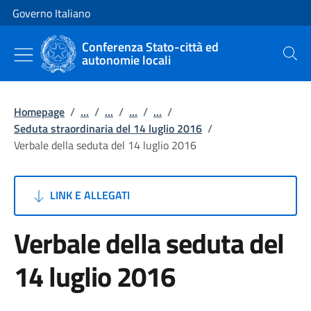
Vai al contenuto
Vai alla navigazione del sito
Governo Italiano
Conferenza Stato-città ed
autonomie locali
Cerca
Homepage
/
...
/
...
/
...
/
...
/
Seduta straordinaria del 14 luglio 2016
/
Verbale della seduta del 14 luglio 2016
LINK E ALLEGATI
Verbale della seduta del
14 luglio 2016