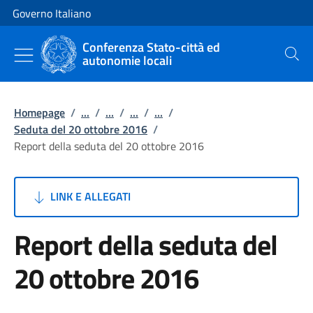
Vai al contenuto
Vai alla navigazione del sito
Governo Italiano
Conferenza Stato-città ed
autonomie locali
Cerca
Homepage
/
...
/
...
/
...
/
...
/
Seduta del 20 ottobre 2016
/
Report della seduta del 20 ottobre 2016
LINK E ALLEGATI
Report della seduta del
20 ottobre 2016