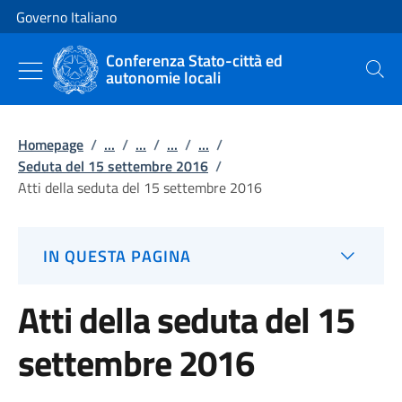
Vai al contenuto
Vai alla navigazione del sito
Governo Italiano
Conferenza Stato-città ed
autonomie locali
Cerca
Homepage
/
...
/
...
/
...
/
...
/
Seduta del 15 settembre 2016
/
Atti della seduta del 15 settembre 2016
IN QUESTA PAGINA
Atti della seduta del 15
settembre 2016